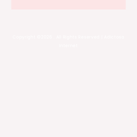
Copyright ©2026 . All Rights Reserved | Adictosa
Internet