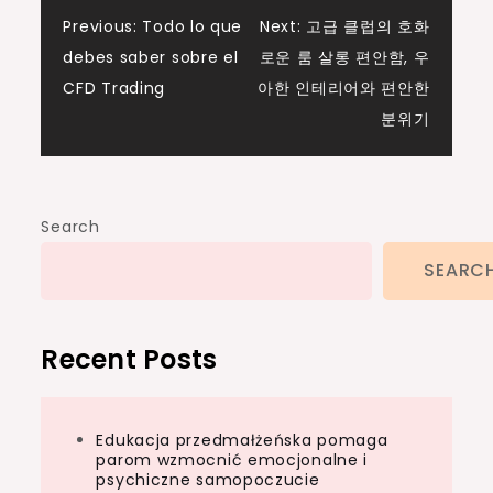
Post
Previous:
Todo lo que
Next:
고급 클럽의 호화
debes saber sobre el
로운 룸 살롱 편안함, 우
navigation
CFD Trading
아한 인테리어와 편안한
분위기
Search
SEARC
Recent Posts
Edukacja przedmałżeńska pomaga
parom wzmocnić emocjonalne i
psychiczne samopoczucie