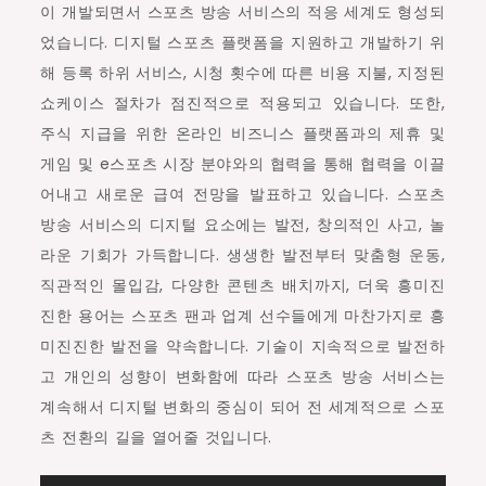
이 개발되면서 스포츠 방송 서비스의 적응 세계도 형성되
었습니다. 디지털 스포츠 플랫폼을 지원하고 개발하기 위
해 등록 하위 서비스, 시청 횟수에 따른 비용 지불, 지정된
쇼케이스 절차가 점진적으로 적용되고 있습니다. 또한,
주식 지급을 위한 온라인 비즈니스 플랫폼과의 제휴 및
게임 및 e스포츠 시장 분야와의 협력을 통해 협력을 이끌
어내고 새로운 급여 전망을 발표하고 있습니다. 스포츠
방송 서비스의 디지털 요소에는 발전, 창의적인 사고, 놀
라운 기회가 가득합니다. 생생한 발전부터 맞춤형 운동,
직관적인 몰입감, 다양한 콘텐츠 배치까지, 더욱 흥미진
진한 용어는 스포츠 팬과 업계 선수들에게 마찬가지로 흥
미진진한 발전을 약속합니다. 기술이 지속적으로 발전하
고 개인의 성향이 변화함에 따라 스포츠 방송 서비스는
계속해서 디지털 변화의 중심이 되어 전 세계적으로 스포
츠 전환의 길을 열어줄 것입니다.