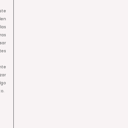
ste
len
las
ras
sar
tes
nte
zar
lgo
o.