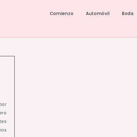
Comienzo
Automóvil
Boda
por
ero
tes
vos