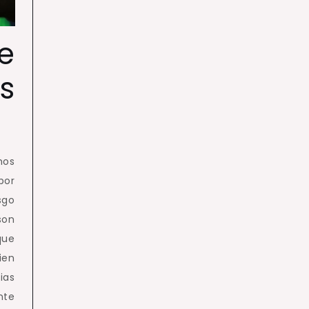
e
s
mos
por
sgo
on
que
ien
ias
nte