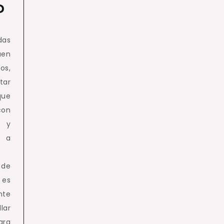
?
das
uen
os,
tar
que
con
s y
n a
 de
 es
nte
lar
ara