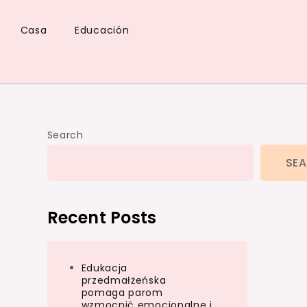
Casa
Educación
Search
SE
Recent Posts
Edukacja
przedmałżeńska
pomaga parom
wzmocnić emocjonalne i