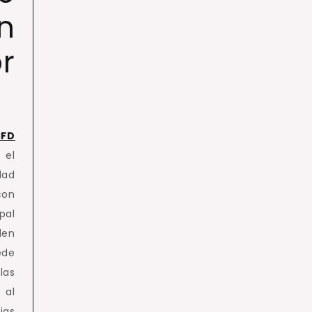
n
r
CFD
 el
dad
con
pal
den
ede
las
al
ias