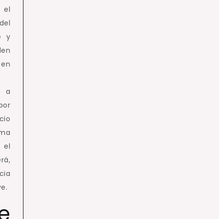
 el
del
e y
den
 en
a a
por
cio
rma
 el
rá,
cia
ye.
e