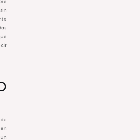
bre
sin
nte
das
que
cir
D
ede
 en
 un