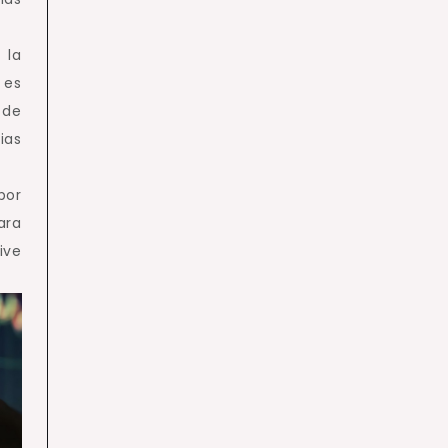
 la
 es
 de
ias
por
ara
ive