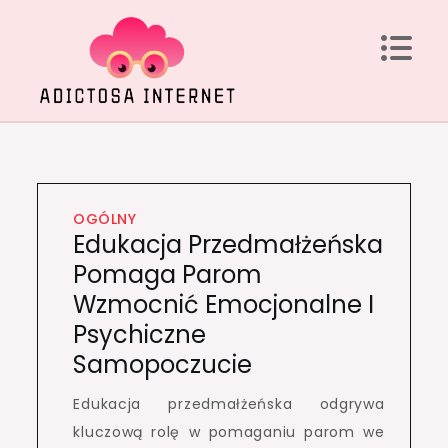
Skip
to
content
Adictosa Internet
Datos interesantes a tener en cuenta
OGÓLNY
Edukacja Przedmałżeńska
Pomaga Parom
Wzmocnić Emocjonalne I
Psychiczne
Samopoczucie
Edukacja przedmałżeńska odgrywa
kluczową rolę w pomaganiu parom we