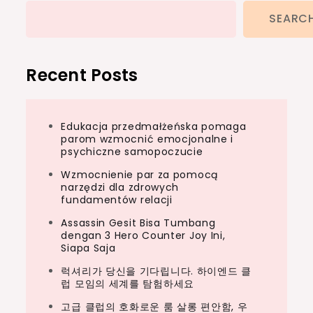
SEARC
Recent Posts
Edukacja przedmałżeńska pomaga
parom wzmocnić emocjonalne i
psychiczne samopoczucie
Wzmocnienie par za pomocą
narzędzi dla zdrowych
fundamentów relacji
Assassin Gesit Bisa Tumbang
dengan 3 Hero Counter Joy Ini,
Siapa Saja
럭셔리가 당신을 기다립니다. 하이엔드 클
럽 모임의 세계를 탐험하세요
고급 클럽의 호화로운 룸 살롱 편안함, 우