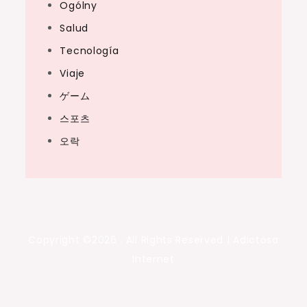
Ogólny
Salud
Tecnología
Viaje
ゲーム
스포츠
오락
Copyright ©2026 . All Rights Reserved | Adictosa
Internet