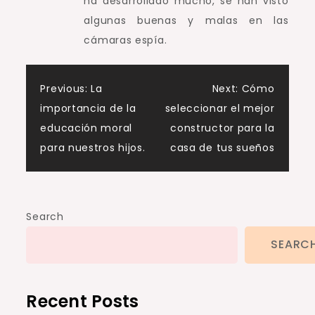
ha desarrollado mucho, se han visto
algunas buenas y malas en las
cámaras espía.
Post
Previous:
La
Next:
Cómo
importancia de la
seleccionar el mejor
navigation
educación moral
constructor para la
para nuestros hijos.
casa de tus sueños
Search
SEARC
Recent Posts