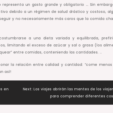
o representa un gasto grande y obligatorio … Sin embargo
rictivo debido a un régimen de salud drástico y costoso, al
e seguir y no necesariamente más caros que la comida cha
acostumbrarse a una dieta variada y equilibrada, prefir
os, limitando el exceso de azúcar y sal o grasa (los alim
uear” entre comidas, conteniendo las cantidades. ..
onar la relación entre calidad y cantidad: “come menos
n así!
es en
Next:
Los viajes abrirán las mentes de los viaje
para comprender diferentes co