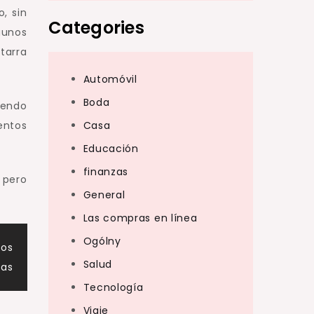
, sin
Categories
gunos
tarra
Automóvil
Boda
iendo
entos
Casa
Educación
finanzas
 pero
General
Las compras en línea
Ogólny
ros
Salud
sas
Tecnología
Viaje