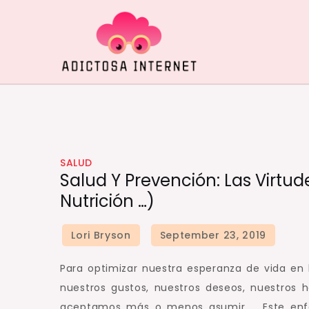
Skip
to
content
Adictosa Internet
Datos interesantes a tener en cuenta
SALUD
Salud Y Prevención: Las Virtud
Nutrición …)
Para optimizar nuestra esperanza de vida en
nuestros gustos, nuestros deseos, nuestros 
aceptamos más o menos asumir … Este enfo