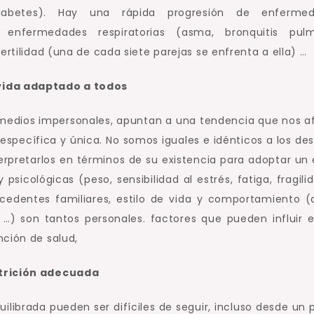
abetes). Hay una rápida progresión de enfermed
), enfermedades respiratorias (asma, bronquitis pul
ertilidad (una de cada siete parejas se enfrenta a ella) …
 vida adaptado a todos
romedios impersonales, apuntan a una tendencia que nos a
específica y única.
No somos iguales e idénticos a los des
erpretarlos en términos de su existencia para adoptar un e
y psicológicas (peso, sensibilidad al estrés, fatiga, fragili
tecedentes familiares, estilo de vida y comportamiento (d
 …) son tantos personales. factores que pueden influir e
nción de salud,
utrición adecuada
uilibrada pueden ser difíciles de seguir, incluso desde un 