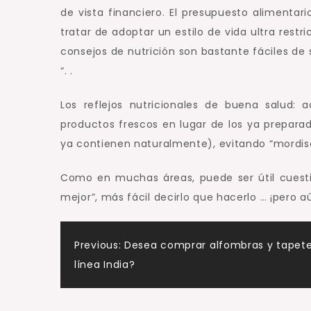
de vista financiero.
El presupuesto alimentari
tratar de adoptar un estilo de vida ultra rest
consejos de nutrición son bastante fáciles d
“. .
Los reflejos nutricionales de buena salud: 
productos frescos en lugar de los ya preparad
ya contienen naturalmente), evitando “mordisq
Como en muchas áreas, puede ser útil cuesti
mejor”, más fácil decirlo que hacerlo … ¡pero aú
Post
Previous:
Desea comprar alfombras y tapet
línea India?
navigation