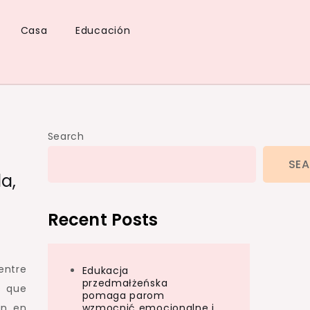
Casa
Educación
Search
SE
a,
Recent Posts
entre
Edukacja
przedmałżeńska
s que
pomaga parom
an en
wzmocnić emocjonalne i